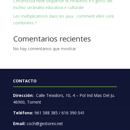
L’incertezza nelle sequenze di Pinateros e il gioco del
rischio: un’analisi educativa e culturale
Les multiplications dans les jeux : comment elles sont
combinées ?
Comentarios recientes
No hay comentarios que mostrar.
CONTACTO
Dirección:
Calle Teixidors, 10, 4 – Pol Ind Mas Del Ju.
46900, Torrent
Teléfono:
961 588 385 / 616 390 041
Email:
coch@gestores.net