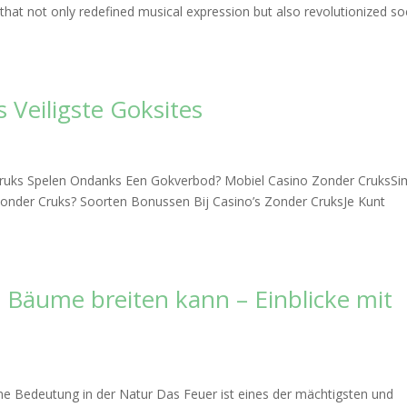
 that not only redefined musical expression but also revolutionized so
 Veiligste Goksites
ruks Spelen Ondanks Een Gokverbod? Mobiel Casino Zonder CruksSi
onder Cruks? Soorten Bonussen Bij Casino’s Zonder CruksJe Kunt
 Bäume breiten kann – Einblicke mit
ne Bedeutung in der Natur Das Feuer ist eines der mächtigsten und