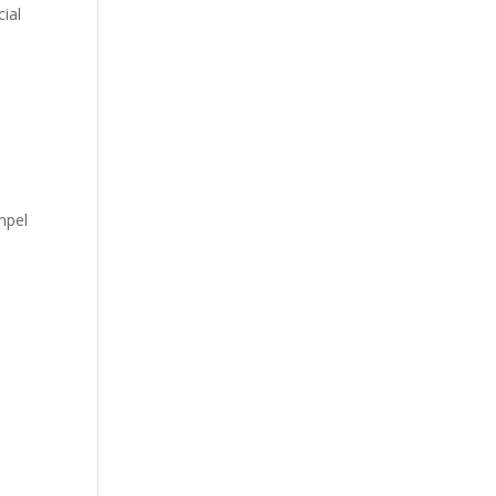
cial
mpel