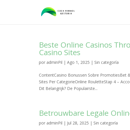
Beste Online Casinos Th
Casino Sites
por
adminPil
|
Ago 1, 2025
|
Sin categoría
ContentCasino Bonussen Sobre PromotiesBet & G
Sites Per CategorieOnline RouletteStap 4 – Ac
Dit Belangrijk? De Populairste...
Betrouwbare Legale Online
por
adminPil
|
Jul 28, 2025
|
Sin categoría